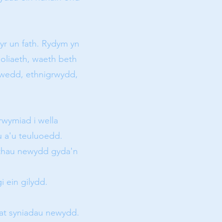
yr un fath. Rydym yn
oliaeth, waeth beth
ywedd, ethnigrwydd,
wymiad i wella
u a'u teuluoedd.
ethau newydd gyda'n
 ein gilydd.
 at syniadau newydd.