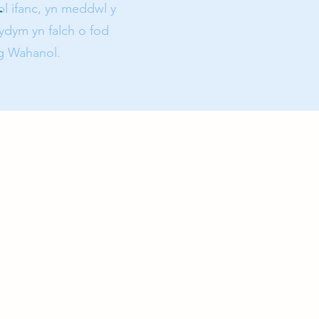
l ifanc, yn meddwl y
Rydym yn falch o fod
g Wahanol.