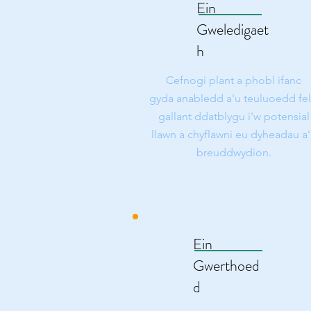
Ein
Gweledigaet
h
Cefnogi plant a phobl ifanc
gyda anabledd a'u teuluoedd fel
gallant ddatblygu i'w potensial
llawn a chyflawni eu dyheadau a
breuddwydion.
Ein
Gwerthoed
d