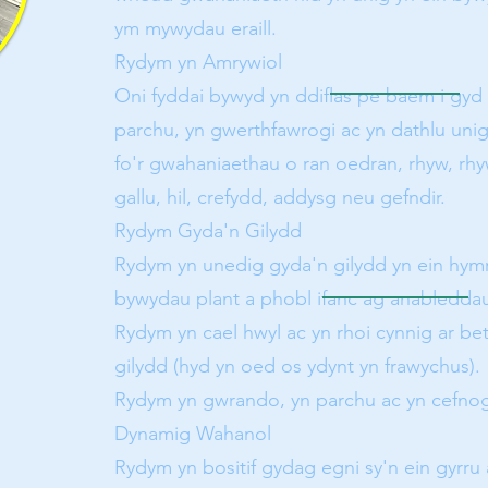
ym mywydau eraill.
Rydym yn Amrywiol
Oni fyddai bywyd yn ddiflas pe baem i gyd 
parchu, yn gwerthfawrogi ac yn dathlu unig
fo'r gwahaniaethau o ran oedran, rhyw, rh
gallu, hil, crefydd, addysg neu gefndir.
Rydym Gyda'n Gilydd
Rydym yn unedig gyda'n gilydd yn ein hymr
bywydau plant a phobl ifanc ag anabledda
Rydym yn cael hwyl ac yn rhoi cynnig ar b
gilydd (hyd yn oed os ydynt yn frawychus).
Rydym yn gwrando, yn parchu ac yn cefnogi
Dynamig Wahanol
Rydym yn bositif gydag egni sy'n ein gyrru