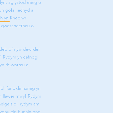
dynt ag ystod eang o
n gofal iechyd a
ch yn Rheolwr
u gwasanaethau o
eb ofn yw dewrder,
" Rydym yn cefnogi
gyn rhwystrau a
obl ifanc deinamig yn
yn llawer mwy! Rydym
elgeisiol; rydym am
ydau ein hunain ond