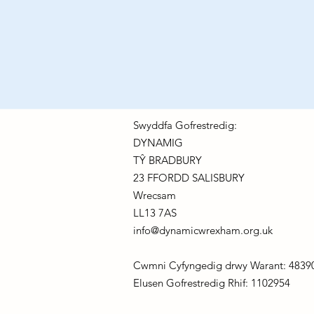
Swyddfa Gofrestredig:
DYNAMIG
TŶ BRADBURY
23 FFORDD SALISBURY
Wrecsam
LL13 7AS
info@dynamicwrexham.org.uk
Cwmni Cyfyngedig drwy Warant: 4839
Elusen Gofrestredig Rhif: 1102954