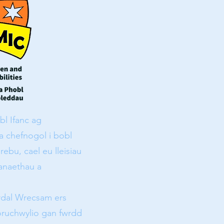
bl Ifanc ag
 chefnogol i bobl
ebu, cael eu lleisiau
anaethau a
rdal Wrecsam ers
oruchwylio gan fwrdd