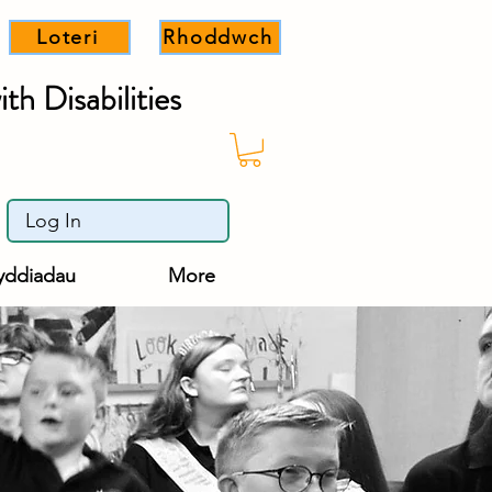
Loteri
Rhoddwch
th Disabilities
Log In
yddiadau
More