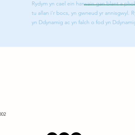
Rydym yn cael ein harwain gan blant a phob
tu allan i'r bocs, yn gwneud yr annisgwyl. 
yn Ddynamig ac yn falch o fod yn Ddynami
002