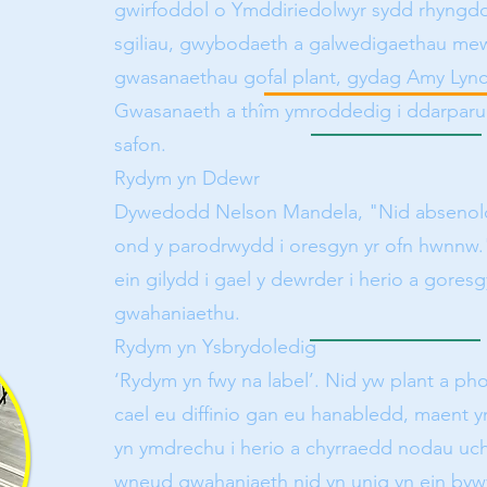
gwirfoddol o Ymddiriedolwyr sydd rhyngd
sgiliau, gwybodaeth a galwedigaethau mew
gwasanaethau gofal plant, gydag Amy Lyn
Gwasanaeth a thîm ymroddedig i ddarpar
safon.
Rydym yn Ddewr
Dywedodd Nelson Mandela, "Nid absenold
ond y parodrwydd i oresgyn yr ofn hwnnw.
ein gilydd i gael y dewrder i herio a gores
gwahaniaethu.
Rydym yn Ysbrydoledig
‘Rydym yn fwy na label’. Nid yw plant a ph
cael eu diffinio gan eu hanabledd, maent 
yn ymdrechu i herio a chyrraedd nodau uch
wneud gwahaniaeth nid yn unig yn ein byw