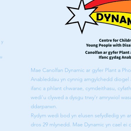
 y
'u
Mae Canolfan Dynamic ar gyfer Plant a Pho
Anableddau yn cynnig amgylchedd diogel a
ifanc a phlant chwarae, cymdeithasu, cyfathr
wedi'u clywed a dysgu trwy'r amrywiol was
ddarparwn.
Rydym wedi bod yn elusen sefydledig yn a
dros 29 mlynedd. Mae Dynamic yn cael ei 